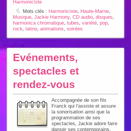
Harmoniciste
:
Mots clés :
Harmoniciste
,
Haute-Marne
,
Musique
,
Jackie Harmony
,
CD audio
,
disques
,
harmonica chromatique
,
tubes
,
variété
,
pop
,
rock
,
latino
,
animations
,
soirées
Evénements,
spectacles et
rendez-vous
Accompagnée de son fils
Franck qui l'assiste et assure
la sonorisation ainsi que la
programmation de ses
spectacles, Jackie adore faire
danser ses contemporains.