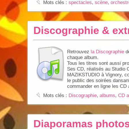
:
Mots clés :
spectacles
,
scène
,
orchestr
Discographie & ext
Retrouvez
la Discographie
de
chaque album.
Tous les titres sont aussi p
Ses CD, réalisés au Studio 
MAZIKSTUDIO à Vignory, con
le public des soirées dansan
commander en ligne les CD a
:
Mots clés :
Discographie
,
albums
,
CD a
Diaporamas photos