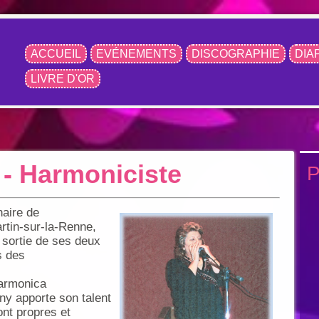
ACCUEIL
EVÉNEMENTS
DISCOGRAPHIE
DIA
LIVRE D'OR
 Harmoniciste
P
naire de
rtin-sur-la-Renne,
 sortie de ses deux
s des
harmonica
y apporte son talent
ont propres et