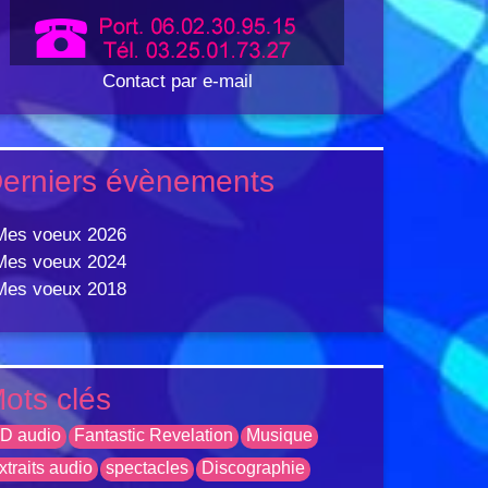
Contact par e-mail
erniers évènements
Mes voeux 2026
Mes voeux 2024
Mes voeux 2018
ots clés
D audio
Fantastic Revelation
Musique
xtraits audio
spectacles
Discographie