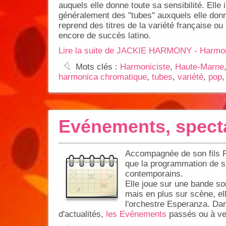
auquels elle donne toute sa sensibilité. Elle 
généralement des "tubes" auxquels elle donne
reprend des titres de la variété française ou
encore de succès latino.
Lire la suite de JACKIE HARMONY - Harmon
:
Mots clés :
Harmoniciste
,
Haute-Marne
harmonica chromatique
,
tubes
,
variété
,
pop
Evénements, specta
Accompagnée de son fils Fr
que la programmation de s
contemporains.
Elle joue sur une bande s
mais en plus sur scène, e
l'orchestre Esperanza. Da
d'actualités,
les Evénements
passés ou à ve