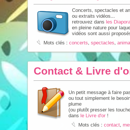
Concerts, spectacles et an
ou extraits vidéos...
retrouvez dans
les Diapo
en pleine nature pour laqu
vidéos sont aussi proposé
:
Mots clés :
concerts
,
spectacles
,
anima
Contact & Livre d'o
Un petit message à faire pa
ou tout simplement le besoin
plume
(ou plutôt presser les touch
dans
le Livre d'or
!
:
Mots clés :
contact
,
me