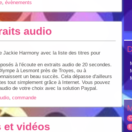
e
,
évènements
raits audio
D
 Jackie Harmony avec la liste des titres pour
roposés à l'écoute en extraits audio de 20 secondes.
Olympe à Lesmont près de Troyes, ou à
naissent un beau succès. Cela dépasse d'ailleurs
tes tout simplement grâce à Internet. Vous pouvez
udio de votre choix avec la solution Paypal.
udio
,
commande
M
C
 et vidéos
E