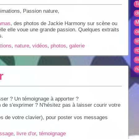
T
imations, Passion nature,
d
M
ramas
, des photos de Jackie Harmony sur scène ou
elle elle voue une grande passion. Quelques extraits
o
s.
t
tions
,
nature
,
vidéos
,
photos
,
galerie
r
l
n
r
sser ? Un témoignage à apporter ?
 de s'exprimer ? N'hésitez pas à laisser courir votre
es de votre clavier), pour poster vos messages
ssage
,
livre d'or
,
témoignage