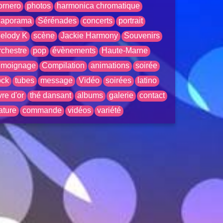
ornero
photos
harmonica chromatique
iaporama
Sérénades
concerts
portrait
elody K
scène
Jackie Harmony
Souvenirs
rchestre
pop
évènements
Haute-Marne
émoignage
Compilation
animations
soirée
ock
tubes
message
Vidéo
soirées
latino
ivre d'or
thé dansant
albums
galerie
contact
ature
commande
vidéos
variété