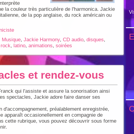
interprète
 la couleur très particulière de l'harmonica. Jackie
Vi
 italienne, de la pop anglaise, du rock américain ou
iciste
E
,
Musique
,
Jackie Harmony
,
CD audio
,
disques
,
,
rock
,
latino
,
animations
,
soirées
cles et rendez-vous
anck qui l'assiste et assure la sonorisation ainsi
es spectacles, Jackie adore faire danser ses
C
on d'accompagnement, préalablement enregistrée,
lle apparaît occasionellement en compagnie de
ns cette rubrique, vous pouvez découvrir sous forme
nir.